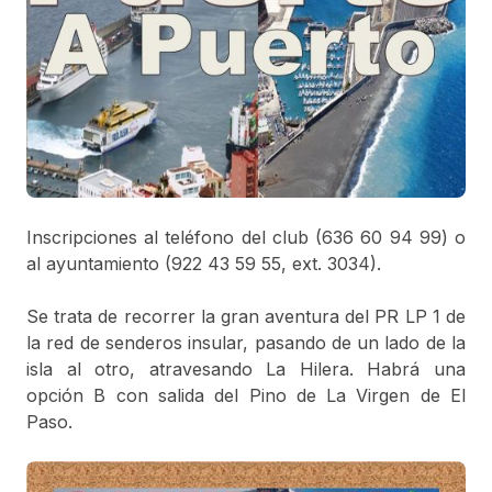
CookieScriptConsent
.bbaja.es
1 month
El servicio Cookie-
Script.com utiliza
esta cookie para
recordar las
preferencias de
consentimiento de
cookies del
visitante. Es
necesario que el
banner de cookies
de Cookie-
Script.com
funcione
correctamente.
Inscripciones al teléfono del club (636 60 94 99) o
al ayuntamiento (922 43 59 55, ext. 3034).
Nombre
Dominio
Vencimiento
Descripción
Se trata de recorrer la gran aventura del PR LP 1 de
[abcdef0123456789]
www.bbaja.es
Session
la red de senderos insular, pasando de un lado de la
{32}
isla al otro, atravesando La Hilera. Habrá una
opción B con salida del Pino de La Virgen de El
Paso.