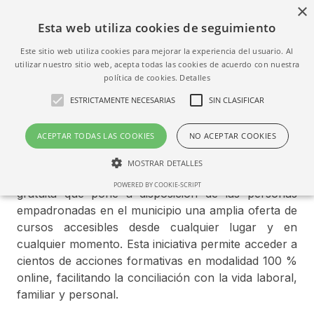
×
Esta web utiliza cookies de seguimiento
Este sitio web utiliza cookies para mejorar la experiencia del usuario. Al
utilizar nuestro sitio web, acepta todas las cookies de acuerdo con nuestra
política de cookies.
Detalles
Escuela Virtual de Formación
ESTRICTAMENTE NECESARIAS
SIN CLASIFICAR
El Ayuntamiento de Breña Baja continúa apostando
ACEPTAR TODAS LAS COOKIES
NO ACEPTAR COOKIES
por la formación y el desarrollo personal y
profesional de sus vecinos y vecinas a través de la
MOSTRAR DETALLES
Escuela Virtual de Formación, una plataforma online
POWERED BY COOKIE-SCRIPT
gratuita que pone a disposición de las personas
empadronadas en el municipio una amplia oferta de
Estrictamente necesarias
Sin clasificar
cursos accesibles desde cualquier lugar y en
cualquier momento. Esta iniciativa permite acceder a
Las cookies estrictamente necesarias permiten la funcionalidad central del
sitio web, como el inicio de sesión del usuario y la administración de la
cientos de acciones formativas en modalidad 100 %
cuenta. El sitio web no puede utilizarse correctamente sin las cookies
online, facilitando la conciliación con la vida laboral,
estrictamente necesarias.
familiar y personal.
Nombre
Dominio
Vencimiento
Descripción