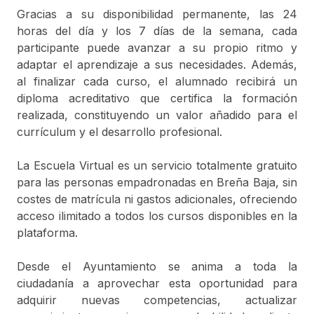
CookieScriptConsent
.bbaja.es
1 month
El servicio Cookie-
Gracias a su disponibilidad permanente, las 24
Script.com utiliza
esta cookie para
horas del día y los 7 días de la semana, cada
recordar las
participante puede avanzar a su propio ritmo y
preferencias de
consentimiento de
adaptar el aprendizaje a sus necesidades. Además,
cookies del
visitante. Es
al finalizar cada curso, el alumnado recibirá un
necesario que el
banner de cookies
diploma acreditativo que certifica la formación
de Cookie-
realizada, constituyendo un valor añadido para el
Script.com
funcione
currículum y el desarrollo profesional.
correctamente.
La Escuela Virtual es un servicio totalmente gratuito
para las personas empadronadas en Breña Baja, sin
Nombre
Dominio
Vencimiento
Descripción
costes de matrícula ni gastos adicionales, ofreciendo
[abcdef0123456789]
www.bbaja.es
Session
acceso ilimitado a todos los cursos disponibles en la
{32}
plataforma.
Desde el Ayuntamiento se anima a toda la
ciudadanía a aprovechar esta oportunidad para
adquirir nuevas competencias, actualizar